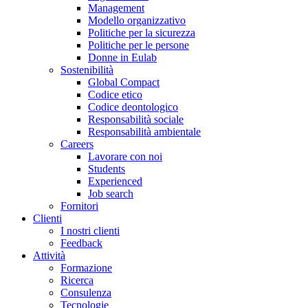
Management
Modello organizzativo
Politiche per la sicurezza
Politiche per le persone
Donne in Eulab
Sostenibilità
Global Compact
Codice etico
Codice deontologico
Responsabilità sociale
Responsabilità ambientale
Careers
Lavorare con noi
Students
Experienced
Job search
Fornitori
Clienti
I nostri clienti
Feedback
Attività
Formazione
Ricerca
Consulenza
Tecnologie