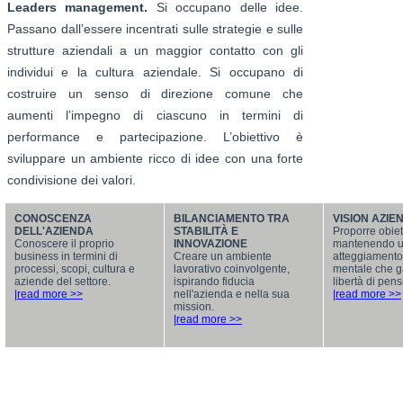
Leaders management.
Si occupano delle idee.
Passano dall’essere incentrati sulle strategie e sulle
strutture aziendali a un maggior contatto con gli
individui e la cultura aziendale. Si occupano di
costruire un senso di direzione comune che
aumenti l’impegno di ciascuno in termini di
performance e partecipazione. L’obiettivo è
sviluppare un ambiente ricco di idee con una forte
condivisione dei valori.
CONOSCENZA
BILANCIAMENTO TRA
VISION AZIE
DELL'AZIENDA
STABILITÀ E
Proporre obiett
Conoscere il proprio
INNOVAZIONE
mantenendo 
business in termini di
Creare un ambiente
atteggiamento
processi, scopi, cultura e
lavorativo coinvolgente,
mentale che g
aziende del settore.
ispirando fiducia
libertà di pens
|read more >>
nell'azienda e nella sua
|read more >>
mission.
|read more >>