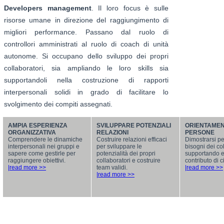
Developers management
. Il loro focus è sulle
risorse umane in direzione del raggiungimento di
migliori performance. Passano dal ruolo di
controllori amministrati al ruolo di coach di unità
autonome. Si occupano dello sviluppo dei propri
collaboratori, sia ampliando le loro skills sia
supportandoli nella costruzione di rapporti
interpersonali solidi in grado di facilitare lo
svolgimento dei compiti assegnati.
AMPIA ESPERIENZA
SVILUPPARE POTENZIALI
ORIENTAMEN
ORGANIZZATIVA
RELAZIONI
PERSONE
Comprendere le dinamiche
Costruire relazioni efficaci
Dimostrarsi per
interpersonali nei gruppi e
per sviluppare le
bisogni dei col
sapere come gestirle per
potenzialità dei propri
supportando e 
raggiungere obiettivi.
collaboratori e costruire
contributo di 
|read more >>
team validi.
|read more >>
|read more >>