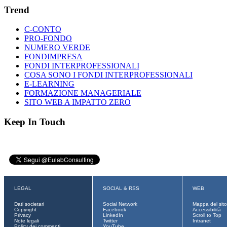
Trend
C-CONTO
PRO-FONDO
NUMERO VERDE
FONDIMPRESA
FONDI INTERPROFESSIONALI
COSA SONO I FONDI INTERPROFESSIONALI
E-LEARNING
FORMAZIONE MANAGERIALE
SITO WEB A IMPATTO ZERO
Keep In Touch
LEGAL
SOCIAL & RSS
WEB
Dati societari
Social Network
Mappa del sito
Copyright
Facebook
Accessibilità
Privacy
LinkedIn
Scroll to Top
Note legali
Twitter
Intranet
Policy dei commenti
YouTube