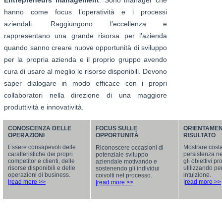
hanno come focus l’operatività e i processi
aziendali. Raggiungono l’eccellenza e
rappresentano una grande risorsa per l’azienda
quando sanno creare nuove opportunità di sviluppo
per la propria azienda e il proprio gruppo avendo
cura di usare al meglio le risorse disponibili. Devono
saper dialogare in modo efficace con i propri
collaboratori nella direzione di una maggiore
produttività e innovatività.
CONOSCENZA DELLE
FOCUS SULLE
ORIENTAMEN
OPERAZIONI
OPPORTUNITÀ
RISULTATO
Essere consapevoli delle
Mostrare cost
Riconoscere occasioni di
caratteristiche dei propri
persistenza n
potenziale sviluppo
competitor e clienti, delle
gli obiettivi p
aziendale motivando e
risorse disponibili e delle
utilizzando p
sostenendo gli individui
operazioni di business.
intuizione.
coivolti nel processo.
|read more >>
|read more >>
|read more >>