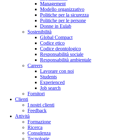
Management
Modello organizzativo
Politiche per la sicurezza
Politiche per le persone
Donne in Eulab
Sostenibilità
Global Compact
Codice etico
Codice deontologico
Responsabilità sociale
Responsabilità ambientale
Careers
Lavorare con noi
Students
Experienced
Job search
Fornitori
Clienti
I nostri clienti
Feedback
Attività
Formazione
Ricerca
Consulenza
Tecnologie