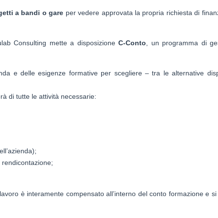
etti a bandi o gare
per vedere approvata la propria richiesta di fina
ulab Consulting mette a disposizione
C-Conto
, un programma di ge
enda e delle esigenze formative per scegliere – tra le alternative disp
 di tutte le attività necessarie:
ell’azienda);
a rendicontazione;
o lavoro è interamente compensato all’interno del conto formazione e si 