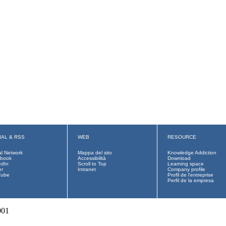
IAL & RSS
WEB
RESOURCE
al Network
Mappa del sito
Knowledge Addiction
book
Accessibilità
Download
edIn
Scroll to Top
Learning space
er
Intranet
Company profile
Tube
Profil de l'entreprise
Perfil de la empresa
001