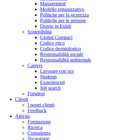
Management
Modello organizzativo
Politiche per la sicurezza
Politiche per le persone
Donne in Eulab
Sostenibilità
Global Compact
Codice etico
Codice deontologico
Responsabilità sociale
Responsabilità ambientale
Careers
Lavorare con noi
Students
Experienced
Job search
Fornitori
Clienti
I nostri clienti
Feedback
Attività
Formazione
Ricerca
Consulenza
Tecnologie