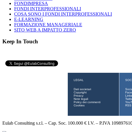
FONDIMPRESA
FONDI INTERPROFESSIONALI
COSA SONO I FONDI INTERPROFESSIONALI
E-LEARNING
FORMAZIONE MANAGERIALE
SITO WEB A IMPATTO ZERO
Keep In Touch
LEGAL
SOC
Dati societari
Soci
Copyright
Face
Privacy
Link
Note legali
Twitt
Policy dei commenti
You
Cookies
RSS
Eulab Consulting s.r.l. – Cap. Soc. 100.000 € I.V. – P.IVA 10989761