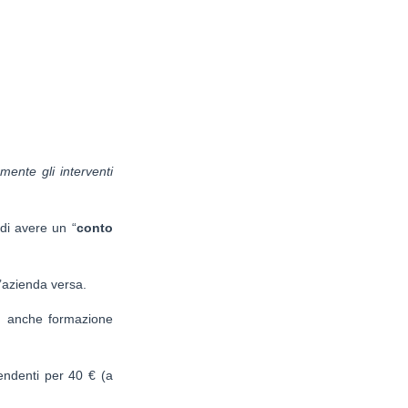
ente gli interventi
di avere un “
conto
’azienda versa.
e, anche formazione
pendenti per 40 € (a