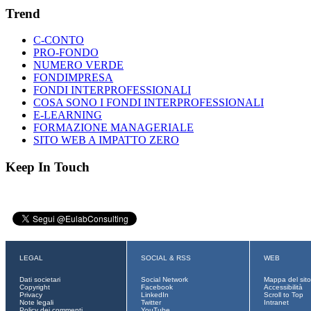
Trend
C-CONTO
PRO-FONDO
NUMERO VERDE
FONDIMPRESA
FONDI INTERPROFESSIONALI
COSA SONO I FONDI INTERPROFESSIONALI
E-LEARNING
FORMAZIONE MANAGERIALE
SITO WEB A IMPATTO ZERO
Keep In Touch
LEGAL
SOCIAL & RSS
WEB
Dati societari
Social Network
Mappa del sito
Copyright
Facebook
Accessibilità
Privacy
LinkedIn
Scroll to Top
Note legali
Twitter
Intranet
Policy dei commenti
YouTube