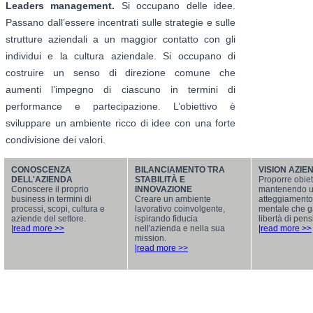
Leaders management.
Si occupano delle idee.
Passano dall’essere incentrati sulle strategie e sulle
strutture aziendali a un maggior contatto con gli
individui e la cultura aziendale. Si occupano di
costruire un senso di direzione comune che
aumenti l’impegno di ciascuno in termini di
performance e partecipazione. L’obiettivo è
sviluppare un ambiente ricco di idee con una forte
condivisione dei valori.
CONOSCENZA
BILANCIAMENTO TRA
VISION AZIE
DELL'AZIENDA
STABILITÀ E
Proporre obiett
Conoscere il proprio
INNOVAZIONE
mantenendo 
business in termini di
Creare un ambiente
atteggiamento
processi, scopi, cultura e
lavorativo coinvolgente,
mentale che g
aziende del settore.
ispirando fiducia
libertà di pens
|read more >>
nell'azienda e nella sua
|read more >>
mission.
|read more >>