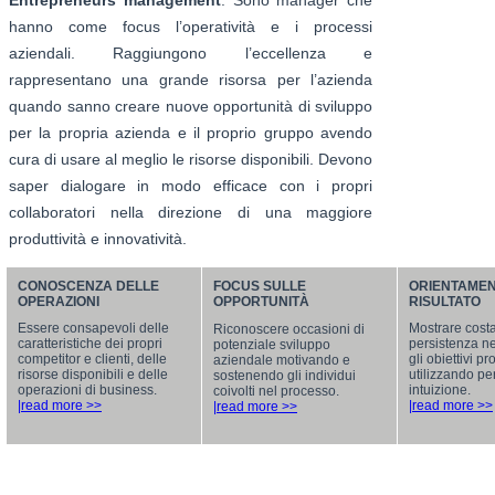
hanno come focus l’operatività e i processi
aziendali. Raggiungono l’eccellenza e
rappresentano una grande risorsa per l’azienda
quando sanno creare nuove opportunità di sviluppo
per la propria azienda e il proprio gruppo avendo
cura di usare al meglio le risorse disponibili. Devono
saper dialogare in modo efficace con i propri
collaboratori nella direzione di una maggiore
produttività e innovatività.
CONOSCENZA DELLE
FOCUS SULLE
ORIENTAMEN
OPERAZIONI
OPPORTUNITÀ
RISULTATO
Essere consapevoli delle
Mostrare cost
Riconoscere occasioni di
caratteristiche dei propri
persistenza n
potenziale sviluppo
competitor e clienti, delle
gli obiettivi p
aziendale motivando e
risorse disponibili e delle
utilizzando p
sostenendo gli individui
operazioni di business.
intuizione.
coivolti nel processo.
|read more >>
|read more >>
|read more >>