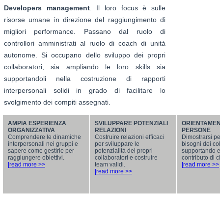
Developers management
. Il loro focus è sulle
risorse umane in direzione del raggiungimento di
migliori performance. Passano dal ruolo di
controllori amministrati al ruolo di coach di unità
autonome. Si occupano dello sviluppo dei propri
collaboratori, sia ampliando le loro skills sia
supportandoli nella costruzione di rapporti
interpersonali solidi in grado di facilitare lo
svolgimento dei compiti assegnati.
AMPIA ESPERIENZA
SVILUPPARE POTENZIALI
ORIENTAMEN
ORGANIZZATIVA
RELAZIONI
PERSONE
Comprendere le dinamiche
Costruire relazioni efficaci
Dimostrarsi per
interpersonali nei gruppi e
per sviluppare le
bisogni dei col
sapere come gestirle per
potenzialità dei propri
supportando e 
raggiungere obiettivi.
collaboratori e costruire
contributo di 
|read more >>
team validi.
|read more >>
|read more >>