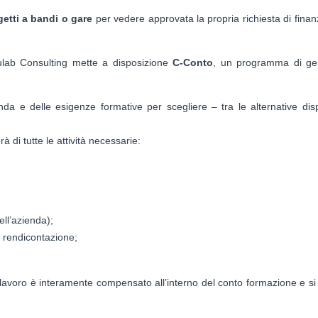
etti a bandi o gare
per vedere approvata la propria richiesta di fina
ulab Consulting mette a disposizione
C-Conto
, un programma di ge
enda e delle esigenze formative per scegliere – tra le alternative disp
 di tutte le attività necessarie:
ell’azienda);
a rendicontazione;
o lavoro è interamente compensato all’interno del conto formazione e si 