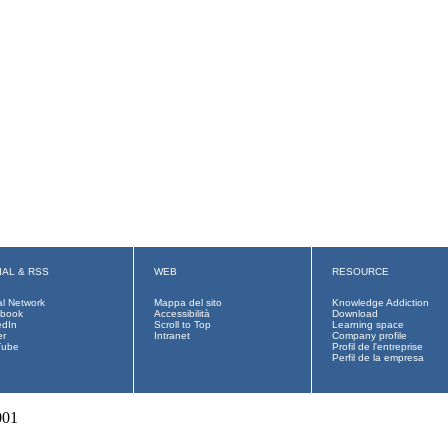
IAL & RSS
WEB
RESOURCE
al Network
Mappa del sito
Knowledge Addiction
book
Accessibilità
Download
edIn
Scroll to Top
Learning space
er
Intranet
Company profile
Tube
Profil de l'entreprise
Perfil de la empresa
001