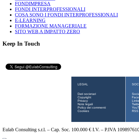
FONDIMPRESA
FONDI INTERPROFESSIONALI
COSA SONO I FONDI INTERPROFESSIONALI
E-LEARNING
FORMAZIONE MANAGERIALE
SITO WEB A IMPATTO ZERO
Keep In Touch
LEGAL
SOC
Dati societari
Soci
Copyright
Face
Privacy
Link
Note legali
Twitt
Policy dei commenti
You
Cookies
RSS
Eulab Consulting s.r.l. – Cap. Soc. 100.000 € I.V. – P.IVA 10989761