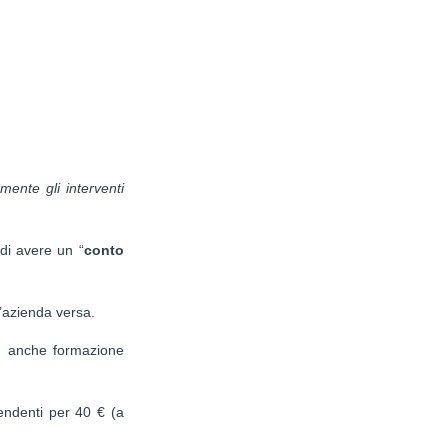
ente gli interventi
di avere un “
conto
’azienda versa.
e, anche formazione
pendenti per 40 € (a