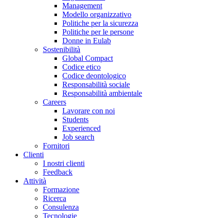
Management
Modello organizzativo
Politiche per la sicurezza
Politiche per le persone
Donne in Eulab
Sostenibilità
Global Compact
Codice etico
Codice deontologico
Responsabilità sociale
Responsabilità ambientale
Careers
Lavorare con noi
Students
Experienced
Job search
Fornitori
Clienti
I nostri clienti
Feedback
Attività
Formazione
Ricerca
Consulenza
Tecnologie