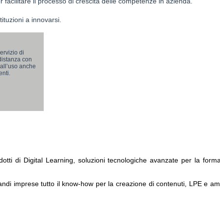
 facilitare il processo di crescita delle competenze in azienda.
ituzioni a innovarsi.
rvizio di
distanza con
i all’uso anche
enti.
dotti di Digital Learning, soluzioni tecnologiche avanzate per la forma
randi imprese tutto il know-how per la creazione di contenuti, LPE e am