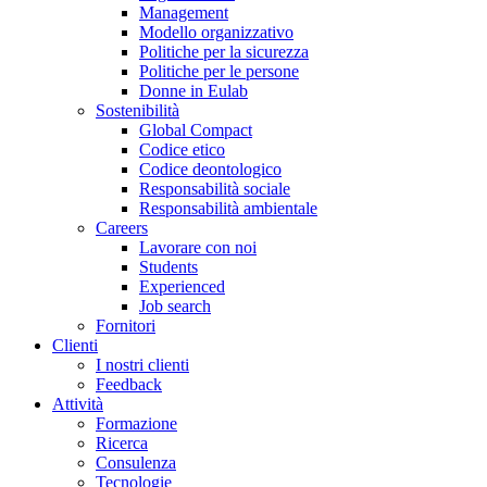
Management
Modello organizzativo
Politiche per la sicurezza
Politiche per le persone
Donne in Eulab
Sostenibilità
Global Compact
Codice etico
Codice deontologico
Responsabilità sociale
Responsabilità ambientale
Careers
Lavorare con noi
Students
Experienced
Job search
Fornitori
Clienti
I nostri clienti
Feedback
Attività
Formazione
Ricerca
Consulenza
Tecnologie