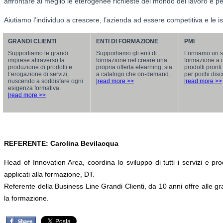
affrontare al meglio le eterogenee richieste del mondo del lavoro e per
Aiutiamo l’individuo a crescere, l’azienda ad essere competitiva e le ist
GRANDI CLIENTI
ENTI DI FORMAZIONE
PMI
Supportiamo le grandi
Supportiamo gli enti di
Forniamo un se
imprese attraverso la
formazione nel creare una
formazione a 
produzione di prodotti e
propria offerta elearning, sia
prodotti pront
l’erogazione di servizi,
a catalogo che on-demand.
per pochi disc
riuscendo a soddisfare ogni
|read more >>
|read more >>
esigenza formativa.
|read more >>
REFERENTE: Carolina Bevilacqua
Head of Innovation Area, coordina lo sviluppo di tutti i servizi e pro
applicati alla formazione, DT.
Referente della Business Line Grandi Clienti, da 10 anni offre alle g
la formazione.