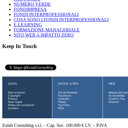
NUMERO VERDE
FONDIMPRESA
FONDI INTERPROFESSIONALI
COSA SONO I FONDI INTERPROFESSIONALI
E-LEARNING
FORMAZIONE MANAGERIALE
SITO WEB A IMPATTO ZERO
Keep In Touch
LEGAL
SOCIAL & RSS
WEB
Dati societari
Social Network
Mappa del sito
Copyright
Facebook
Accessibilità
Privacy
LinkedIn
Scroll to Top
Note legali
Twitter
Intranet
Policy dei commenti
YouTube
Cookies
RSS
Eulab Consulting s.r.l. – Cap. Soc. 100.000 € I.V. – P.IVA