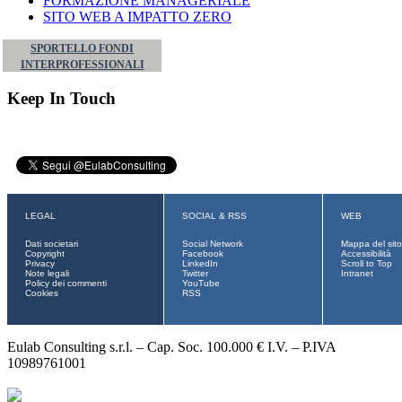
FORMAZIONE MANAGERIALE
SITO WEB A IMPATTO ZERO
SPORTELLO FONDI
INTERPROFESSIONALI
Keep In Touch
LEGAL
SOCIAL & RSS
WEB
Dati societari
Social Network
Mappa del sito
Copyright
Facebook
Accessibilità
Privacy
LinkedIn
Scroll to Top
Note legali
Twitter
Intranet
Policy dei commenti
YouTube
Cookies
RSS
Eulab Consulting s.r.l. – Cap. Soc. 100.000 € I.V. – P.IVA
10989761001