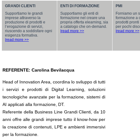
GRANDI CLIENTI
ENTI DI FORMAZIONE
PMI
Supportiamo le grandi
Supportiamo gli enti di
Forniamo un se
imprese attraverso la
formazione nel creare una
formazione a 
produzione di prodotti e
propria offerta elearning, sia
prodotti pront
l’erogazione di servizi,
a catalogo che on-demand.
per pochi disc
riuscendo a soddisfare ogni
|read more >>
|read more >>
esigenza formativa.
|read more >>
REFERENTE: Carolina Bevilacqua
Head of Innovation Area, coordina lo sviluppo di tutti
i servizi e prodotti di Digital Learning, soluzioni
tecnologiche avanzate per la formazione, sistemi di
AI applicati alla formazione, DT.
Referente della Business Line Grandi Clienti, da 10
anni offre alle grandi imprese tutto il know-how per
la creazione di contenuti, LPE e ambienti immersivi
per la formazione.