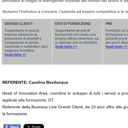
affrontare al meglio le eterogenee richieste del mondo del lavoro e per
Aiutiamo l’individuo a crescere, l’azienda ad essere competitiva e le ist
GRANDI CLIENTI
ENTI DI FORMAZIONE
PMI
Supportiamo le grandi
Supportiamo gli enti di
Forniamo un se
imprese attraverso la
formazione nel creare una
formazione a 
produzione di prodotti e
propria offerta elearning, sia
prodotti pront
l’erogazione di servizi,
a catalogo che on-demand.
per pochi disc
riuscendo a soddisfare ogni
|read more >>
|read more >>
esigenza formativa.
|read more >>
REFERENTE: Carolina Bevilacqua
Head of Innovation Area, coordina lo sviluppo di tutti i servizi e pro
applicati alla formazione, DT.
Referente della Business Line Grandi Clienti, da 10 anni offre alle g
la formazione.