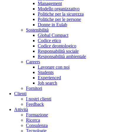
Management
Modello organizzativo
Politiche per la sicurezza
Politiche per le persone
Donne in Eulab
Sostenibilità
Global Compact
Codice etico
Codice deontologico
Responsabilità sociale
Responsabilità ambientale
Careers
Lavorare con noi
Students
Experienced
Job search
Fornitori
Clienti
I nostri clienti
Feedback
Attività
Formazione
Ricerca
Consulenza
Tecnologie