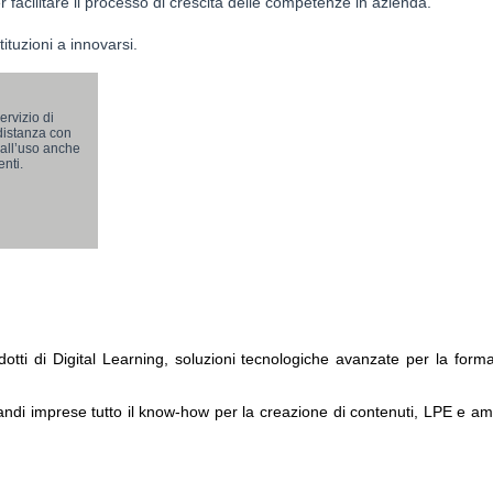
 facilitare il processo di crescita delle competenze in azienda.
ituzioni a innovarsi.
rvizio di
distanza con
i all’uso anche
enti.
dotti di Digital Learning, soluzioni tecnologiche avanzate per la forma
randi imprese tutto il know-how per la creazione di contenuti, LPE e am