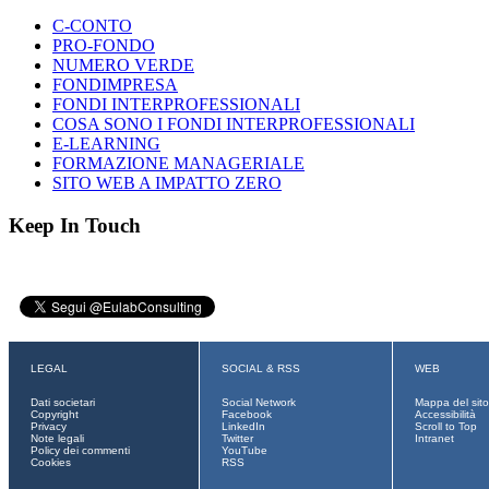
C-CONTO
PRO-FONDO
NUMERO VERDE
FONDIMPRESA
FONDI INTERPROFESSIONALI
COSA SONO I FONDI INTERPROFESSIONALI
E-LEARNING
FORMAZIONE MANAGERIALE
SITO WEB A IMPATTO ZERO
Keep In Touch
LEGAL
SOCIAL & RSS
WEB
Dati societari
Social Network
Mappa del sito
Copyright
Facebook
Accessibilità
Privacy
LinkedIn
Scroll to Top
Note legali
Twitter
Intranet
Policy dei commenti
YouTube
Cookies
RSS