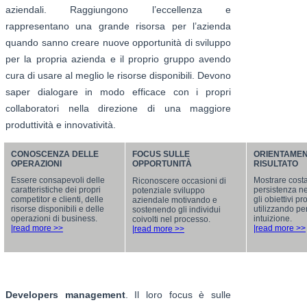
aziendali. Raggiungono l’eccellenza e
rappresentano una grande risorsa per l’azienda
quando sanno creare nuove opportunità di sviluppo
per la propria azienda e il proprio gruppo avendo
cura di usare al meglio le risorse disponibili. Devono
saper dialogare in modo efficace con i propri
collaboratori nella direzione di una maggiore
produttività e innovatività.
CONOSCENZA DELLE
FOCUS SULLE
ORIENTAMEN
OPERAZIONI
OPPORTUNITÀ
RISULTATO
Essere consapevoli delle
Mostrare cost
Riconoscere occasioni di
caratteristiche dei propri
persistenza n
potenziale sviluppo
competitor e clienti, delle
gli obiettivi p
aziendale motivando e
risorse disponibili e delle
utilizzando p
sostenendo gli individui
operazioni di business.
intuizione.
coivolti nel processo.
|read more >>
|read more >>
|read more >>
Developers management
. Il loro focus è sulle