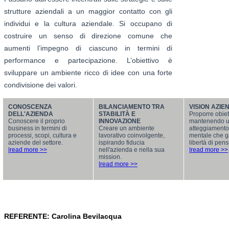
strutture aziendali a un maggior contatto con gli
individui e la cultura aziendale. Si occupano di
costruire un senso di direzione comune che
aumenti l’impegno di ciascuno in termini di
performance e partecipazione. L’obiettivo è
sviluppare un ambiente ricco di idee con una forte
condivisione dei valori.
CONOSCENZA
BILANCIAMENTO TRA
VISION AZIE
DELL'AZIENDA
STABILITÀ E
Proporre obiett
Conoscere il proprio
INNOVAZIONE
mantenendo 
business in termini di
Creare un ambiente
atteggiamento
processi, scopi, cultura e
lavorativo coinvolgente,
mentale che g
aziende del settore.
ispirando fiducia
libertà di pens
|read more >>
nell'azienda e nella sua
|read more >>
mission.
|read more >>
REFERENTE: Carolina Bevilacqua