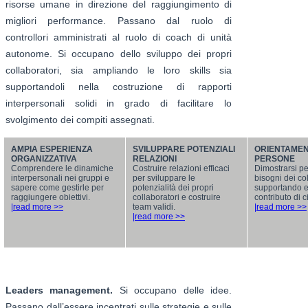
risorse umane in direzione del raggiungimento di
migliori performance. Passano dal ruolo di
controllori amministrati al ruolo di coach di unità
autonome. Si occupano dello sviluppo dei propri
collaboratori, sia ampliando le loro skills sia
supportandoli nella costruzione di rapporti
interpersonali solidi in grado di facilitare lo
svolgimento dei compiti assegnati.
AMPIA ESPERIENZA
SVILUPPARE POTENZIALI
ORIENTAMEN
ORGANIZZATIVA
RELAZIONI
PERSONE
Comprendere le dinamiche
Costruire relazioni efficaci
Dimostrarsi per
interpersonali nei gruppi e
per sviluppare le
bisogni dei col
sapere come gestirle per
potenzialità dei propri
supportando e 
raggiungere obiettivi.
collaboratori e costruire
contributo di 
|read more >>
team validi.
|read more >>
|read more >>
Leaders management.
Si occupano delle idee.
Passano dall’essere incentrati sulle strategie e sulle