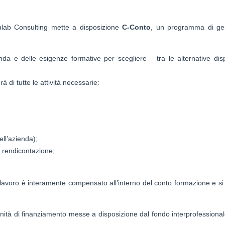
ulab Consulting mette a disposizione
C-Conto
, un programma di ge
enda e delle esigenze formative per scegliere – tra le alternative disp
 di tutte le attività necessarie:
ell’azienda);
a rendicontazione;
o lavoro è interamente compensato all’interno del conto formazione e si 
tunità di finanziamento messe a disposizione dal fondo interprofessional