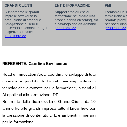
GRANDI CLIENTI
ENTI DI FORMAZIONE
PMI
Supportiamo le grandi
Supportiamo gli enti di
Forniamo un se
imprese attraverso la
formazione nel creare una
formazione a 
produzione di prodotti e
propria offerta elearning, sia
prodotti pront
l’erogazione di servizi,
a catalogo che on-demand.
per pochi disc
riuscendo a soddisfare ogni
|read more >>
|read more >>
esigenza formativa.
|read more >>
REFERENTE: Carolina Bevilacqua
Head of Innovation Area, coordina lo sviluppo di tutti
i servizi e prodotti di Digital Learning, soluzioni
tecnologiche avanzate per la formazione, sistemi di
AI applicati alla formazione, DT.
Referente della Business Line Grandi Clienti, da 10
anni offre alle grandi imprese tutto il know-how per
la creazione di contenuti, LPE e ambienti immersivi
per la formazione.