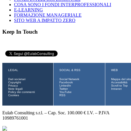
COSA SONO I FONDI INTERPROFESSIONALI
E-LEARNING
FORMAZIONE MANAGERIALE
SITO WEB A IMPATTO ZERO
Keep In Touch
LEGAL
SOCIAL & RSS
WEB
Dati societari
Social Network
Mappa del sito
Copyright
Facebook
Accessibilità
Privacy
LinkedIn
Scroll to Top
Note legali
Twitter
Intranet
Policy dei commenti
YouTube
Cookies
RSS
Eulab Consulting s.r.l. – Cap. Soc. 100.000 € I.V. – P.IVA
10989761001